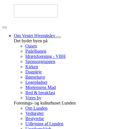
Om Vester Hjermitslev
Det byder byen på
Oasen
Padelbanen
Idrætsforening - VBH
Sponsorgruppen
Kirken
Dagpleje
Børnehave
Legepladser
Mortensens Mad
Bed & breakfast
Vores by
Forenings- og kulturhuset Lunden
Om Lunden
Vedtægter
Bestyrelse
Udlejning af Lunden
Ungdomsklub