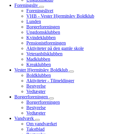
Foreningsliv
Foreningslivet
VHB - Vester Hjermitslev Boldklub
Lunden
Borgerforeningen
Ungdomsklubben
Kvindeklubben
Pensionistforeningen
Aktiviteter på den gamle skole
Veteranbilsklubben
Madklubben
Kreaklubben
Vester Hjermitslev Boldklub
Boldklubben
Aktiviteter - Tilmeldinger
Bestyrelse
Vedtægter
Borgerforeningen
Borgerforeningen
Bestyrelse
Vedtægter
Vandværk
Om vandværket
Takstblad