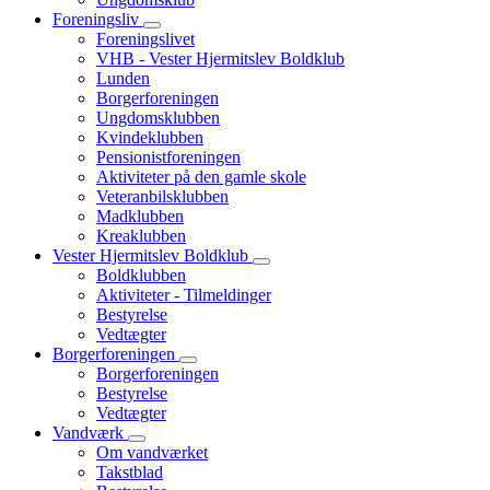
Foreningsliv
Foreningslivet
VHB - Vester Hjermitslev Boldklub
Lunden
Borgerforeningen
Ungdomsklubben
Kvindeklubben
Pensionistforeningen
Aktiviteter på den gamle skole
Veteranbilsklubben
Madklubben
Kreaklubben
Vester Hjermitslev Boldklub
Boldklubben
Aktiviteter - Tilmeldinger
Bestyrelse
Vedtægter
Borgerforeningen
Borgerforeningen
Bestyrelse
Vedtægter
Vandværk
Om vandværket
Takstblad