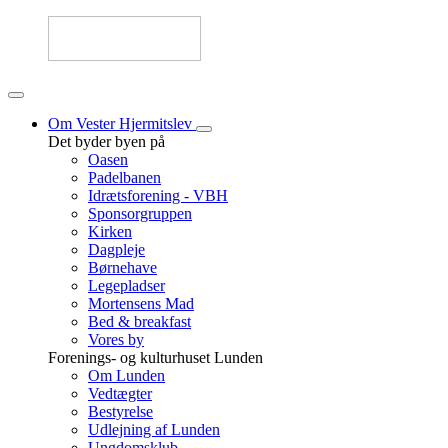
Om Vester Hjermitslev
Det byder byen på
Oasen
Padelbanen
Idrætsforening - VBH
Sponsorgruppen
Kirken
Dagpleje
Børnehave
Legepladser
Mortensens Mad
Bed & breakfast
Vores by
Forenings- og kulturhuset Lunden
Om Lunden
Vedtægter
Bestyrelse
Udlejning af Lunden
Ungdomsklub