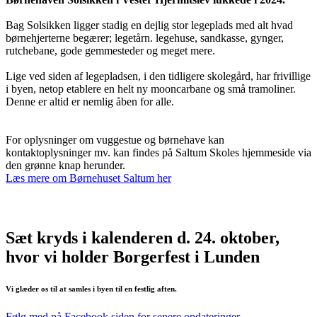
Bag Solsikken ligger stadig en dejlig stor legeplads med alt hvad
børnehjerterne begærer; legetårn. legehuse, sandkasse, gynger,
rutchebane, gode gemmesteder og meget mere.
Lige ved siden af legepladsen, i den tidligere skolegård, har frivillige
i byen, netop etablere en helt ny mooncarbane og små tramoliner.
Denne er altid er nemlig åben for alle.
For oplysninger om vuggestue og børnehave kan
kontaktoplysninger mv. kan findes på Saltum Skoles hjemmeside via
den grønne knap herunder.
Læs mere om Børnehuset Saltum her
Sæt kryds i kalenderen d. 24. oktober,
hvor vi holder Borgerfest i Lunden
Vi glæder os til at samles i byen til en festlig aften.
Følg med på Facebook siden for senere opdateringer